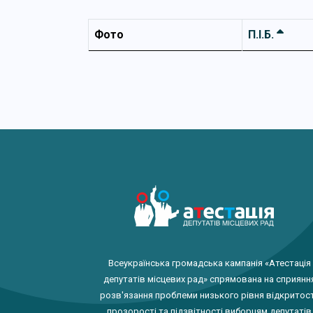
Фото
П.І.Б.
Всеукраїнська громадська кампанія «Атестація
депутатів місцевих рад» спрямована на сприянн
розв'язання проблеми низького рівня відкритост
прозорості та підзвітності виборцям депутатів