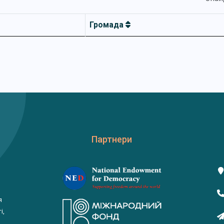
Громада
Партнери
я
і,