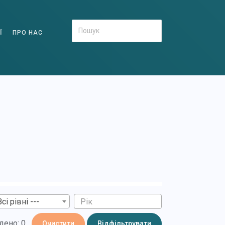
Ї
ПРО НАС
Всі рівні ---
дено: 0
Очистити
Відфільтрувати