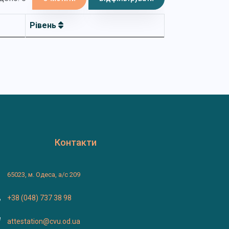
Рівень
Контакти
65023, м. Одеса, а/с 209
+38 (048) 737 38 98
attestation@cvu.od.ua