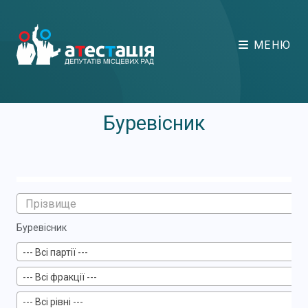
МЕНЮ
Буревісник
Буревісник
--- Всі партії ---
--- Всі фракції ---
--- Всі рівні ---