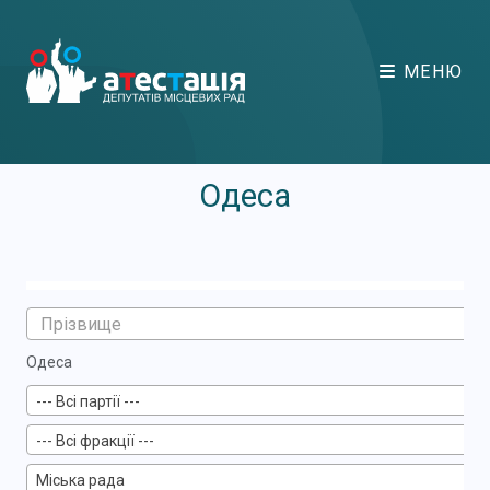
МЕНЮ
Одеса
Одеса
--- Всі партії ---
--- Всі фракції ---
Міська рада