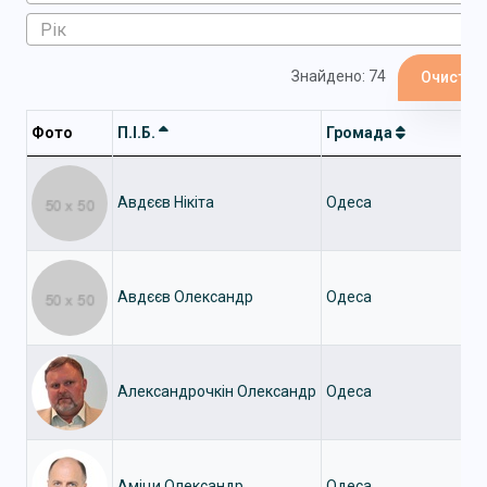
Знайдено: 74
Очистит
Фото
П.І.Б.
Громада
Авдєєв Нікіта
Одеса
Авдєєв Олександр
Одеса
Александрочкін Олександр
Одеса
Аміци Олександр
Одеса