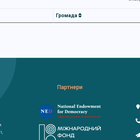
Громада
Партнери
я
і,