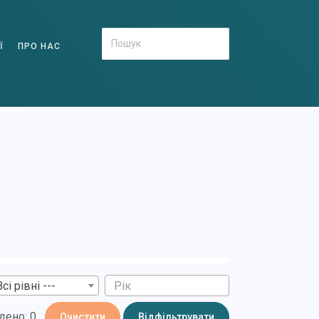
Ї
ПРО НАС
Всі рівні ---
дено: 0
Очистити
Відфільтрувати