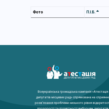
Фото
П.І.Б.
Всеукраїнська громадська кампанія «Атестація
депутатів місцевих рад» спрямована на сприянн
розв'язання проблеми низького рівня відкритост
прозорості та підзвітності виборцям депутатів