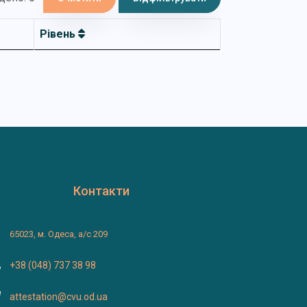
Рівень
Контакти
65023, м. Одеса, а/с 209
+38 (048) 737 38 98
attestation@cvu.od.ua