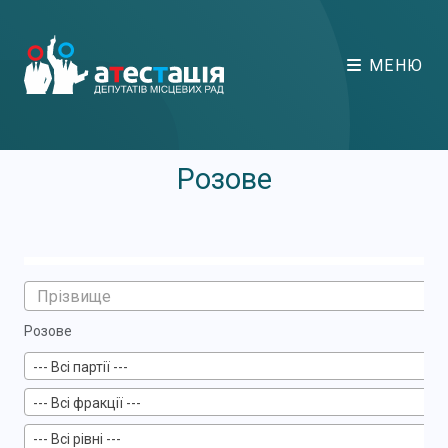
МЕНЮ
Розове
Розове
--- Всі партії ---
--- Всі фракції ---
--- Всі рівні ---