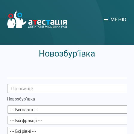
МЕНЮ
Новозбур’ївка
Новозбур’ївка
--- Всі партії ---
--- Всі фракції ---
--- Всі рівні ---