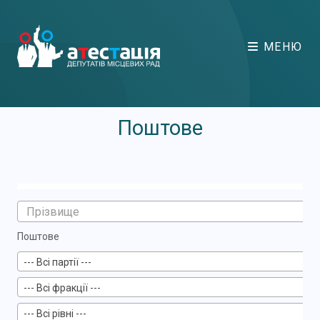
МЕНЮ
Поштове
Поштове
--- Всі партії ---
--- Всі фракції ---
--- Всі рівні ---