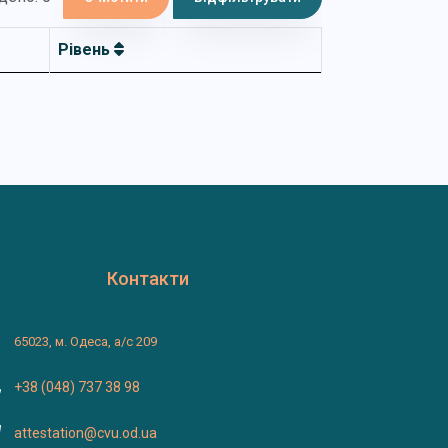
Рівень
Контакти
65023, м. Одеса, а/с 209
+38 (048) 737 38 98
attestation@cvu.od.ua