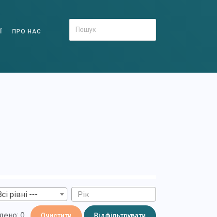
Ї
ПРО НАС
Всі рівні ---
дено: 0
Очистити
Відфільтрувати