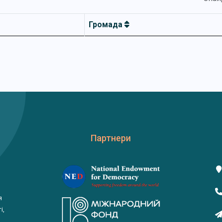
Громада
Партнери
я
і,