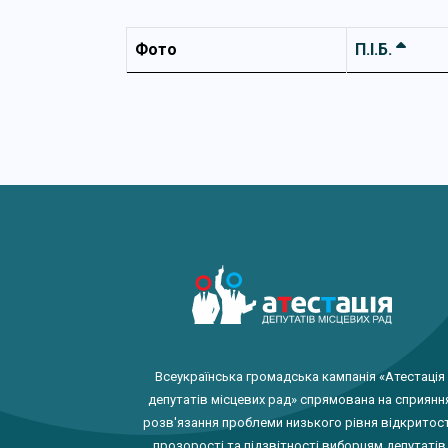
Фото
П.І.Б.
Всеукраїнська громадська кампанія «Атестація
депутатів місцевих рад» спрямована на сприянн
розв'язання проблеми низького рівня відкритост
прозорості та підзвітності виборцям депутатів