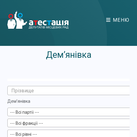
МЕНЮ
Дем’янівка
Дем’янівка
--- Всі партії ---
--- Всі фракції ---
--- Всі рівні ---