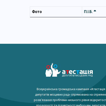
Фото
П.І.Б.
Всеукраїнська громадська кампанія «Атестація
депутатів місцевих рад» спрямована на сприянн
розв'язання проблеми низького рівня відкритост
прозорості та підзвітності виборцям депутатів