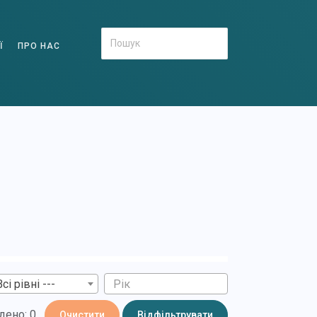
Ї
ПРО НАС
Всі рівні ---
дено: 0
Очистити
Відфільтрувати