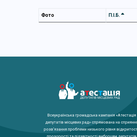
Фото
П.І.Б.
Всеукраїнська громадська кампанія «Атестація
депутатів місцевих рад» спрямована на сприянн
розв'язання проблеми низького рівня відкритост
прозорості та підзвітності виборцям депутатів