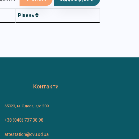
Рівень
Контакти
65023, м. Одеса, а/с 209
+38 (048) 737 38 98
attestation@cvu.od.ua