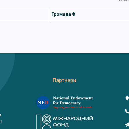
Громада
Партнери
я
і,