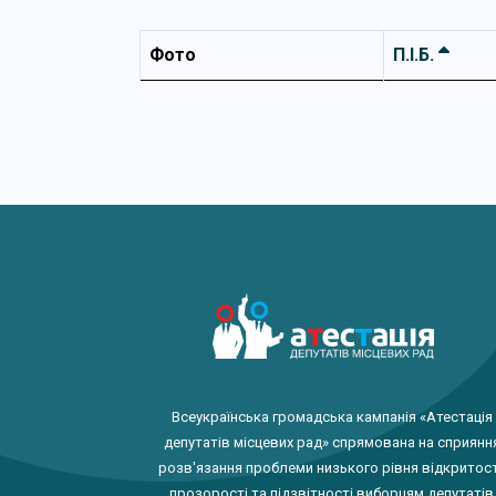
Фото
П.І.Б.
Всеукраїнська громадська кампанія «Атестація
депутатів місцевих рад» спрямована на сприянн
розв'язання проблеми низького рівня відкритост
прозорості та підзвітності виборцям депутатів