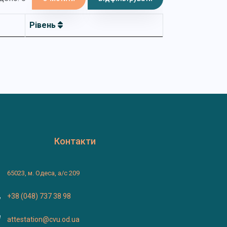
Рівень
Контакти
65023, м. Одеса, а/с 209
+38 (048) 737 38 98
attestation@cvu.od.ua