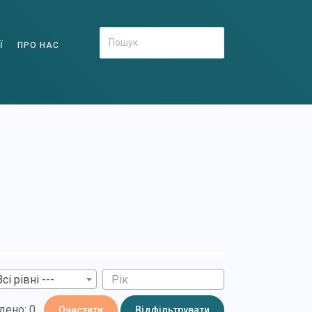
Ї
ПРО НАС
Всі рівні ---
дено: 0
Очистити
Відфільтрувати