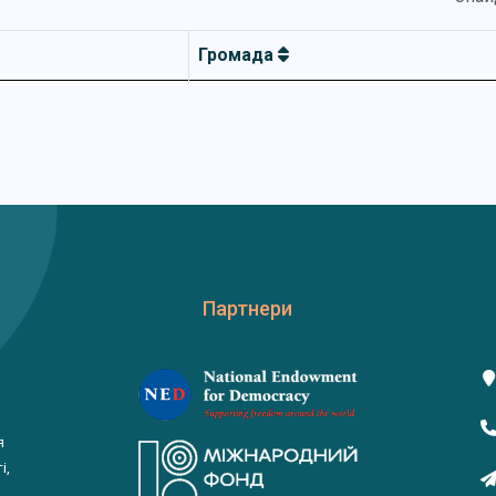
Громада
Партнери
я
і,