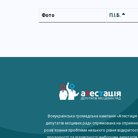
Фото
П.І.Б.
Всеукраїнська громадська кампанія «Атестація
депутатів місцевих рад» спрямована на сприянн
розв'язання проблеми низького рівня відкритост
прозорості та підзвітності виборцям депутатів