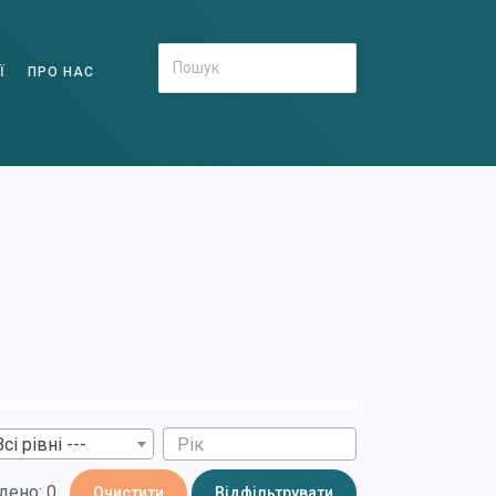
Ї
ПРО НАС
Всі рівні ---
дено: 0
Очистити
Відфільтрувати