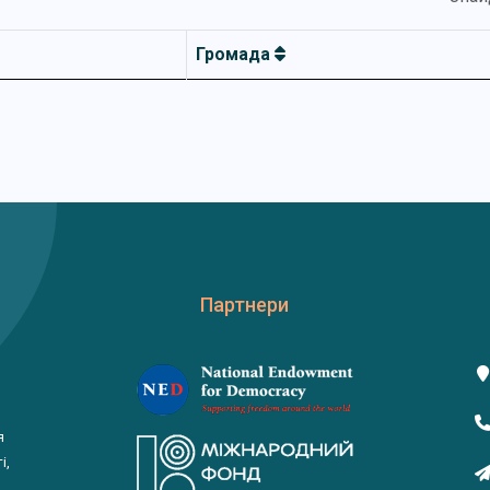
Громада
Партнери
я
і,