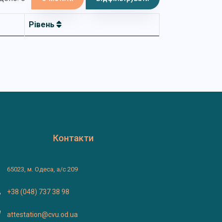
Рівень
Контакти
65023, м. Одеса, а/с 209
+38 (048) 737 38 98
attestation@cvu.od.ua