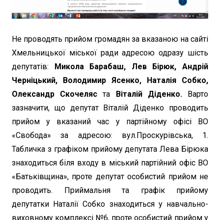
Не проводять прийом громадян за вказаною на сайті
Хмельницької міської ради адресою одразу шість
депутатів:
Микола Барабаш, Лев Бірюк, Андрій
Черніцький, Володимир Ясенко, Наталія Собко,
Олександр Скочеляс
та
Віталій Діденко.
Варто
зазначити, що депутат Віталій Діденко проводить
прийом у вказаний час у партійному офісі ВО
«Свобода» за адресою: вул.Проскурівська, 1.
Табличка з графіком прийому депутата Лева Бірюка
знаходиться біля входу в міський партійний офіс ВО
«Батьківщина», проте депутат особистий прийом не
проводить. Приймальня та графік прийому
депутатки Наталії Собко знаходиться у навчально-
виховному комплексі №6, проте особистий прийом у