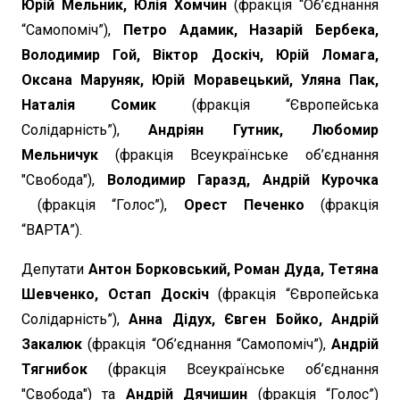
Юрій Мельник, Юлія Хомчин
(фракція “Об’єднання
“Самопоміч”),
Петро Адамик, Назарій Бербека,
Володимир Гой, Віктор Доскіч, Юрій Ломага,
Оксана Маруняк, Юрій Моравецький, Уляна Пак,
Наталія Сомик
(фракція “Європейська
Солідарність”),
Андріян Гутник, Любомир
Мельничук
(фракція Всеукраїнське об’єднання
"Свобода"),
Володимир Гаразд, Андрій Курочка
(фракція “Голос”),
Орест Печенко
(фракція
“ВАРТА”).
Депутати
Антон Борковський, Роман Дуда, Тетяна
Шевченко, Остап Доскіч
(фракція “Європейська
Солідарність”),
Анна Дідух, Євген Бойко, Андрій
Закалюк
(фракція “Об’єднання “Самопоміч”),
Андрій
Тягнибок
(фракція Всеукраїнське об’єднання
"Свобода") та
Андрій Дячишин
(фракція “Голос”)