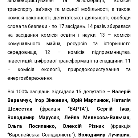
землекористування та агломерації, комісія
транспорту, зв’язку та міської мобільності, а також
комісія законності, депутатської діяльності, свободи
слова та безпеки - по 17 засідань. 14 разів збиралася
на засідання комісія освіти і науки, 13 – комісія
комунального майна, ресурсів та історичного
середовища, 12 – комісія підприємництва,
інвестицій, цифрової трансформації та спадщини, 11
– комісія екології, природокористування та
енергозбереження.
Всі 100% засідань відвідали 15 депутатів –
Валерій
Веремчук, Ігор Зінкевич, Юрій Мартинюк, Наталія
Шелестак
(фракція “ВАРТА”),
Сергій Івах,
Володимир Марусяк, Лейла Мелесова-Вальчак,
Ольга Посипанко, Олексій Різник
(фракція
“Європейська Солідарність”),
Володимир Лучишин,