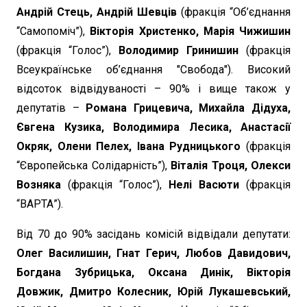
Андрій Стець, Андрій Шевців
(фракція “Об’єднання
“Самопоміч”),
Вікторія Христенко, Марія Чижишин
(фракція “Голос”),
Володимир Гринишин
(фракція
Всеукраїнське об’єднання "Свобода"). Високий
відсоток відвідуваності – 90% і вище також у
депутатів –
Романа Грицевича, Михайла Дідуха,
Євгена Кузика, Володимира Лесика, Анастасії
Окряк, Олени Пелех, Івана Рудницького
(фракція
“Європейська Солідарність”),
Віталія Троця, Олекси
Возняка
(фракція “Голос”),
Нелі Васюти
(фракція
“ВАРТА”).
Від 70 до 90% засідань комісій відвідали депутати:
Олег Василишин, Гнат Герич, Любов Давидович,
Богдана Зубрицька, Оксана Динік, Вікторія
Довжик, Дмитро Колесник, Юрій Лукашевський,