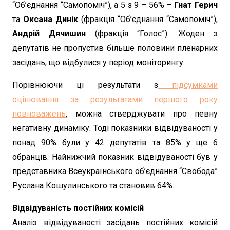
“Об’єднання “Самопоміч”), а 5 з 9 – 56% –
Гнат Герич
та
Оксана Динік
(фракція “Об’єднання “Самопоміч”),
Андрій Дячишин
(фракція “Голос”). Жоден з
депутатів не пропустив більше половини пленарних
засідань, що відбулися у період моніторингу.
Порівнюючи ці результати з
підсумками
оцінювання за результатами першого року
повноважень
, можна стверджувати про певну
негативну динаміку. Тоді показники відвідуваності у
понад 90% були у 42 депутатів та 85% у ще 6
обранців. Найнижчий показник відвідуваності був у
представника Всеукраїнського об’єднання “Свобода”
Руслана Кошулинського та становив 64%.
Відвідуваність постійних комісій
Аналіз відвідуваності засідань постійних комісій