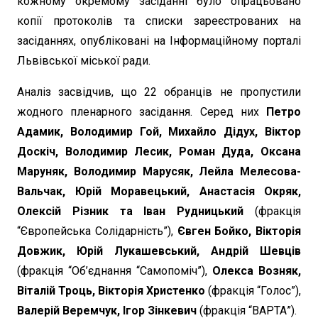
кожному окремому засіданні було опрацьовано
копії протоколів та списки зареєстрованих на
засіданнях, опубліковані на Інформаційному порталі
Львівської міської ради.
Аналіз засвідчив, що 22 обранців не пропустили
жодного пленарного засідання. Серед них
Петро
Адамик, Володимир Гой, Михайло Дідух, Віктор
Доскіч, Володимир Лесик, Роман Дуда, Оксана
Маруняк, Володимир Марусяк, Лейла Мелесова-
Вальчак, Юрій Моравецький, Анастасія Окряк,
Олексій Різник та Іван Рудницький
(фракція
“Європейська Солідарність”),
Євген Бойко, Вікторія
Довжик, Юрій Лукашевський, Андрій Шевців
(фракція “Об’єднання “Самопоміч”),
Олекса Возняк,
Віталій Троць, Вікторія Христенко
(фракція “Голос”),
Валерій Веремчук, Ігор Зінкевич
(фракція “ВАРТА”).