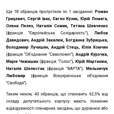
Ще 18 обранців пропустили по 1 засіданню:
Роман
Грицевич, Сергій Івах, Євген Кузик, Юрій Ломага,
Олена Пелех, Наталія Сомик, Тетяна Шевченко
(фракція “Європейська Солідарність”),
Любов
Давидович, Андрій Закалюк, Богданна Зубрицька,
Володимир Лучишин, Андрій Стець, Юлія Хомчин
(фракція “Об’єднання “Самопоміч”),
Андрій Курочка,
Марія Чижишин
(фракція “Голос”),
Юрій Мартинюк,
Наталія Шелестак
(фракція “ВАРТА”),
Мельничук
Любомир
(фракція Всеукраїнське об’єднання
"Свобода").
Таким чином, 40 обранців, що становить 62,5% від
складу депутатського корпусу мають показник
відвідуваності пленарних засідань, що дорівнює або