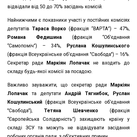
відвідали від 50 до 70% засідань комісій.
Найнижчими є показники участі у постійних комісіях
депутатів
Тараса Ворко
(фракція “ВАРТА”) – 47%,
Романа Федишина
(фракція “Об’єднання
“Самопоміч”) – 34%,
Руслана Кошулинського
(фракція Всеукраїнське об’єднання "Свобода") – 16%.
Секретар ради
Маркіян Лопачак
не входить до
складу будь-якої комісії за посадою.
Важливо зауважити, що секретар ради
Маркіян
Лопачак
та депутати
Андрій Тягнибок, Руслан
Кошулинський
(фракція Всеукраїнське об’єднання
"Свобода"),
Тетяна Шевченко
(фракція
“Європейська Солідарність”) захищають країну у
складі ЗСУ та можуть не відвідувати засідання
робочих органів ради з об'єктивних причин.