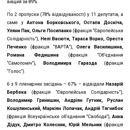
вищий за 89%.
По 2 пропуски (78% відвідуваності) у 11 депутатів, а
саме у
Антона Борковського, Остапа Доскіча,
Уляни Пак, Ольги Посипанко
(фракція “Європейська
Солідарність”),
Нелі Васюти, Тараса Ворко, Ореста
Печенко
(фракція “ВАРТА”),
Олега Василишина,
Романа Федишина
(фракція “Об’єднання
“Самопоміч”),
Володимира Гаразда
(фракція
“Голос”).
6 з 9 пленарних засідань – 67% – відвідали
Назарій
Бербека
(фракція “Європейська Солідарність”),
Володимир Гринишин, Андріян Гутник, Руслан
Кошулинський, Маркіян Лопачак, Андрій Тягнибок
(фракція Всеукраїнське об’єднання "Свобода"),
Анна
Дідух, Дмитро Колесник, Юрій Мельник
(фракція