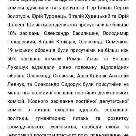
комісій здійснили п’ять депутатів: Ігор Галкін, Сергій
Золотухін, Юрій Туровець, Віталій Худецький та Юрій
Шелест. Ще четверо депутатів пропустили не більше
10% засідань: Олександр Василишин, Володимир
Пекарський, Віталій Коліщак, Олександр Семенюк.
19 міських обранців були присутніми на більш ніж
50% засідань комісій. Роман Ужва та Богдан
Лукашук відвідали рівно половину відповідних
зібрань. Олександр Скочеляс, Алла Кривак, Анатолій
Левчук, та Олександр Сидорук були присутніми на
менш ніж половині засідань постійних депутатських
комісій. Жодного засідання постійної депутатської
комісії з питань охорони здоров’я, соціальної
політики, гуманітарних питань та розвитку
громадянського суспільства, свободи слова та
інформації протягом третього року повноважень не