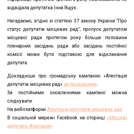
відвідала депутатка Інна Ящук.
Нагадаємо, згідно зі статтею 37 закону України “Про
статус депутатів місцевих рад”, пропуск депутатом
місцевої ради протягом року більше половини
пленарних засідань ради або засідань постійної
комісії може бути підставою для відкликання
депутата.
Докладніше про громадську кампанію «Атестація
депутатів місцевих рад»
за посиланням
.
За постійними оновленнями кампанії можна
слідкувати:
На вебплатформі
Атестація депутатів місцевих рад
В соціальній мережі Facebook на сторінці
«Місцеві
депутати. Атестація»