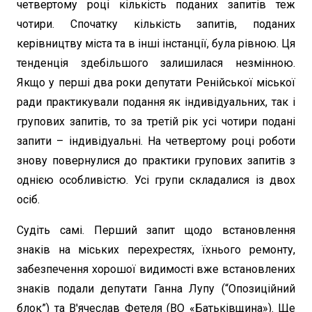
четвертому році кількість поданих запитів теж
чотири. Спочатку кількість запитів, поданих
керівництву міста та в інші інстанції, була рівною. Ця
тенденція здебільшого залишилася незмінною.
Якщо у перші два роки депутати Ренійської міської
ради практикували подання як індивідуальних, так і
групових запитів, то за третій рік усі чотири подані
запити – індивідуальні. На четвертому році роботи
знову повернулися до практики групових запитів з
однією особливістю. Усі групи складалися із двох
осіб.
Судіть самі. Перший запит щодо встановлення
знаків на міських перехрестях, їхнього ремонту,
забезпечення хорошої видимості вже встановлених
знаків подали депутати Ганна Лупу (“Опозиційний
блок”) та В'ячеслав Фетеля (ВО «Батьківщина»). Ще