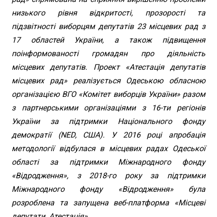
низького рівня відкритості, прозорості та
підзвітності виборцям депутатів 23 місцевих рад з
17 областей України, а також підвищення
поінформованості громадян про діяльність
місцевих депутатів. Проект «Атестація депутатів
місцевих рад» реалізується Одеською обласною
організацією ВГО «Комітет виборців України» разом
з партнерськими організаціями з 16-ти регіонів
України за підтримки Національного фонду
демократії (NED, США). У 2016 році апробація
методології відбулася в місцевих радах Одеської
області за підтримки Міжнародного фонду
«Відродження», з 2018-го року за підтримки
Міжнародного фонду «Відродження» була
розроблена та запущена веб-платформа «Місцеві
депутати. Атестація».