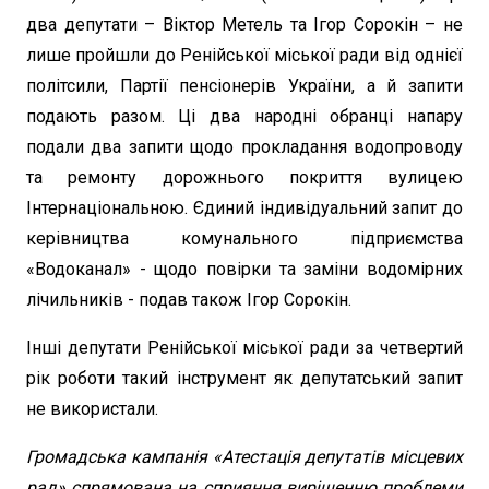
два депутати – Віктор Метель та Ігор Сорокін – не
лише пройшли до Ренійської міської ради від однієї
політсили, Партії пенсіонерів України, а й запити
подають разом. Ці два народні обранці напару
подали два запити щодо прокладання водопроводу
та ремонту дорожнього покриття вулицею
Інтернаціональною. Єдиний індивідуальний запит до
керівництва комунального підприємства
«Водоканал» - щодо повірки та заміни водомірних
лічильників - подав також Ігор Сорокін.
Інші депутати Ренійської міської ради за четвертий
рік роботи такий інструмент як депутатський запит
не використали.
Громадська кампанія «Атестація депутатів місцевих
рад» спрямована на сприяння вирішенню проблеми