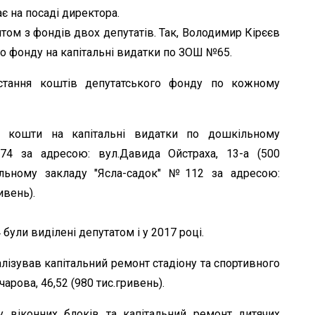
є на посаді директора.
штом з фондів двох депутатів. Так, Володимир Кірєєв
о фонду на капітальні видатки по ЗОШ №65.
стання коштів депутатського фонду по кожному
кошти на капітальні видатки по дошкільному
74 за адресою: вул.Давида Ойстраха, 13-а (500
альному закладу "Ясла-садок" №112 за адресою:
ивень).
ули виділені депутатом і у 2017 році.
лізував капітальний ремонт стадіону та спортивного
арова, 46,52 (980 тис.гривень).
 віконних блоків та капітальний ремонт дитячих