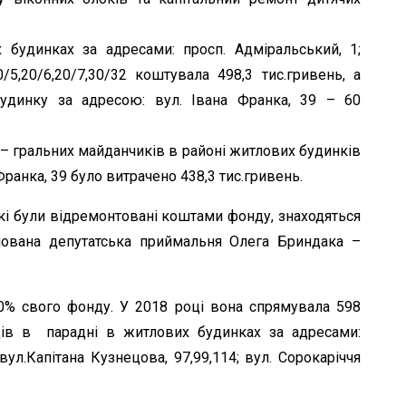
 будинках за адресами: просп. Адміральський, 1;
0/5,20/6,20/7,30/32 коштувала 498,3 тис.гривень, а
удинку за адресою: вул. Івана Франка, 39 – 60
 – гральних майданчиків в районі житлових будинків
 Франка, 39 було витрачено 438,3 тис.гривень.
 які були відремонтовані коштами фонду, знаходяться
ована депутатська приймальня Олега Бриндака –
% свого фонду. У 2018 році вона спрямувала 598
дів в парадні в житлових будинках за адресами:
вул.Капітана Кузнецова, 97,99,114; вул. Сорокаріччя