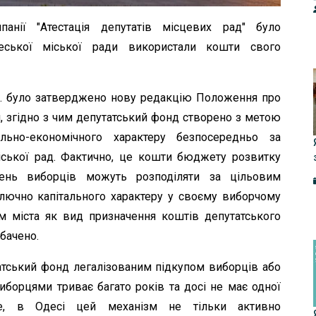
панії "Атестація депутатів місцевих рад" було
еської міської ради використали кошти свого
р. було затверджено нову редакцію Положення про
, згідно з чим депутатський фонд створено з метою
льно-економічного характеру безпосередньо за
міської рад. Фактично, це кошти бюджету розвитку
рнень виборців можуть розподіляти за цільовим
лючно капітального характеру у своєму виборчому
м міста як вид призначення коштів депутатського
бачено.
татський фонд легалізованим підкупом виборців або
иборцями триває багато років та досі не має одної
 те, в Одесі цей механізм не тільки активно