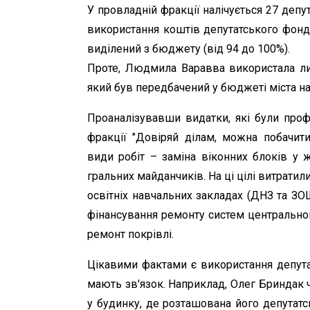
У провладній фракції налічується 27 депут
використання коштів депутатського фонд
виділений з бюджету (від 94 до 100%).
Проте, Людмила Варавва використала лиш
який був передбачений у бюджеті міста на
Проаналізувавши видатки, які були проф
фракції "Довіряй ділам, можна побачит
види робіт – заміна віконних блоків у
гральних майданчиків. На ці цілі витратил
освітніх навчальних закладах (ДНЗ та ЗО
фінансування ремонту систем центрально
ремонт покрівлі.
Цікавими фактами є використання депута
мають зв'язок. Наприклад, Олег Бриндак 
у будинку, де розташована його депутат