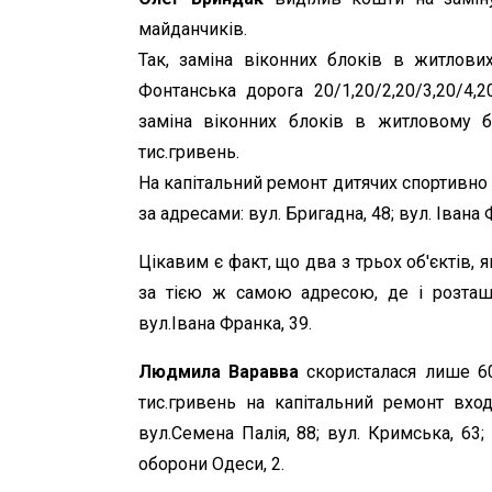
майданчиків.
Так, заміна віконних блоків в житлових
Фонтанська дорога 20/1,20/2,20/3,20/4,2
заміна віконних блоків в житловому б
тис.гривень.
На капітальний ремонт дитячих спортивно
за адресами: вул. Бригадна, 48; вул. Івана
Цікавим є факт, що два з трьох об'єктів,
за тією ж самою адресою, де і розташ
вул.Івана Франка, 39.
Людмила Варавва
скористалася лише 60
тис.гривень на капітальний ремонт вхо
вул.Семена Палія, 88; вул. Кримська, 63; 
оборони Одеси, 2.