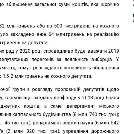
до збільшення загальної суми коштів, яка щорічно
32 млн.гривень або по 500 тис.гривень на кожного
було закладено вже 64 млн.гривень на реалізацію
.гривень на депутата.
их рад у 2020 році справедливо буде вважати 2019
епутатських перегонів за лояльність виборців. У
зуміють, тому і розглядають можливість збільшення
о 1,5-2 млн.гривень на кожного депутата.
бочої групи з розгляду пропозицій депутатів щодо
, в реалізації завдань депфонду у 2018 році брали
джетних коштів, а саме: департамент міського
ління капітального будівництва (8 млн. 740 тис. грн.);
45 тис. грн.); департамент освіти і науки (6 млн. 542
в'я (2 млн. 320 тис. грн.); управління дорожнього