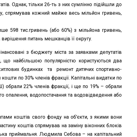
атів. Однак, тільки 26-ть з них сумлінно підійшли до
у, спрямував кожний майже весь мільйон гривень,
е 598 тис.гривень (або 60%) з мільйона гривень,
 вирішення питань мешканців її округу.
інансовані з бюджету міста за заявками депутатів
и, що найбільшою популярністю користуються два
 житлових будинках та ремонт дитячих спортивно-
и кошти по 30% членів фракції. Капітальні видатки по
Ш) обрали 22% членів фракції, і ще по 19% – обрали
го опалення, водопостачання та водовідведення або
тами коштів свого фонду на об'єкти, з якими вони
частину коштів спрямував на заміну віконних блоків
ська приймальня. Людмила Себова – на капітальний