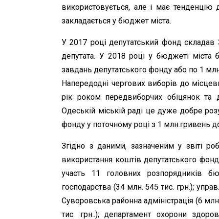
використовується, але і має тенденцію 
закладається у бюджет міста.
У 2017 році депутатський фонд складав 
депутата. У 2018 році у бюджеті міста 
завдань депутатського фонду або по 1 млн
Напередодні чергових виборів до місцев
рік роком передвиборчих обіцянок та д
Одеській міській раді це дуже добре ро
фонду у поточному році з 1 млн.гривень д
Згідно з даними, зазначеним у звіті ро
використання коштів депутатського фонду
участь 11 головних розпорядників бю
господарства (34 млн. 545 тис. грн.); управ
Суворовська районна адміністрація (6 млн. 
тис. грн..); департамент охорони здоро