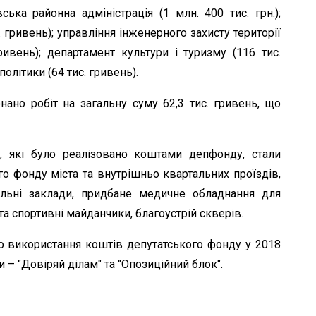
вська районна адміністрація (1 млн. 400 тис. грн.);
 гривень); управління інженерного захисту території
ривень); департамент культури і туризму (116 тис.
політики (64 тис. гривень).
ано робіт на загальну суму 62,3 тис. гривень, що
 які було реалізовано коштами депфонду, стали
о фонду міста та внутрішньо квартальних проїздів,
альні заклади, придбане медичне обладнання для
 та спортивні майданчики, благоустрій скверів.
о використання коштів депутатського фонду у 2018
 – "Довіряй ділам" та "Опозиційний блок".