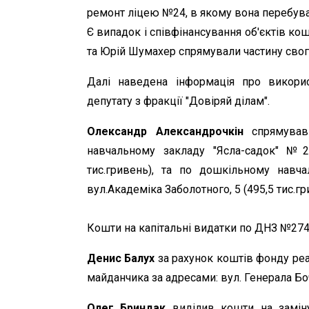
ремонт ліцею №24, в якому вона перебува
Є випадок і співфінансування об'єктів ко
та Юрій Шумахер спрямували частину свог
Далі наведена інформація про викори
депутату з фракції "Довіряй ділам".
Олександр Александрочкін
спрямував 
навчальному закладу "Ясла-садок" №2
тис.гривень), та по дошкільному навч
вул.Академіка Заболотного, 5 (495,5 тис.гр
Кошти на капітальні видатки по ДНЗ №274 б
Денис Балух
за рахунок коштів фонду реа
майданчика за адресами: вул. Генерала Боч
Олег Бриндак
виділив кошти на заміну