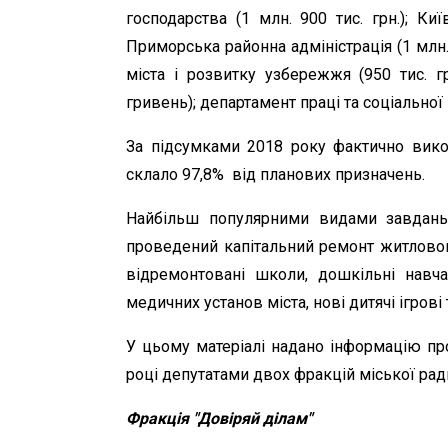
господарства (1 млн. 900 тис. грн.); Киї
Приморська районна адміністрація (1 млн.
міста і розвитку узбережжя (950 тис. г
гривень); департамент праці та соціальної 
За підсумками 2018 року фактично викон
склало 97,8% від планових призначень.
Найбільш популярними видами завдань,
проведений капітальний ремонт житловог
відремонтовані школи, дошкільні навч
медичних установ міста, нові дитячі ігрові
У цьому матеріалі надано інформацію пр
році депутатами двох фракцій міської ради
Фракція "Довіряй ділам"