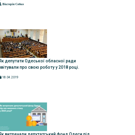
Вікторія Собко
Як депутати Одеської обласної ради
звітували про свою роботу у 2018 році.
18.04.2019
Як витрачали депутатський фонд Одеси під