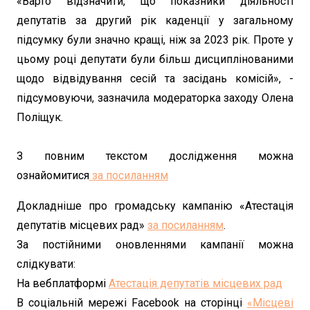
«Варто відзначити, що показники діяльності
депутатів за другий рік каденції у загальному
підсумку були значно кращі, ніж за 2023 рік. Проте у
цьому році депутати були більш дисциплінованими
щодо відвідування сесій та засідань комісій», -
підсумовуючи, зазначила модераторка заходу Олена
Поліщук.
З повним текстом дослідження можна
ознайомитися
за посиланням
Докладніше про громадську кампанію «Атестація
депутатів місцевих рад»
за посиланням
.
За постійними оновленнями кампанії можна
слідкувати:
На вебплатформі
Атестація депутатів місцевих рад
В соціальній мережі Facebook на сторінці
«Місцеві