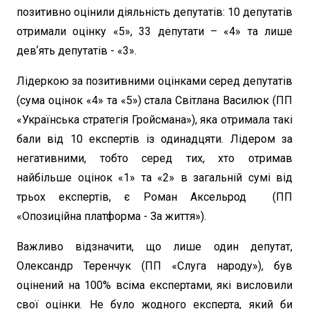
позитивно оцінили діяльність депутатів: 10 депутатів
отримали оцінку «5», 33 депутати – «4» та лише
девʼять депутатів - «3».
Лідеркою за позитивними оцінками серед депутатів
(сума оцінок «4» та «5») стала Світлана Василюк (ПП
«Українська стратегія Гройсмана»), яка отримала такі
бали від 10 експертів із одинадцяти. Лідером за
негативними, тобто серед тих, хто отримав
найбільше оцінок «1» та «2» в загальній сумі від
трьох експертів, є Роман Аксельрод (ПП
«Опозиційна платформа - За життя»).
Важливо відзначити, що лише один депутат,
Олександр Теренчук (ПП «Слуга народу»), був
оцінений на 100% всіма експертами, які висловили
свої оцінки. Не було жодного експерта, який би