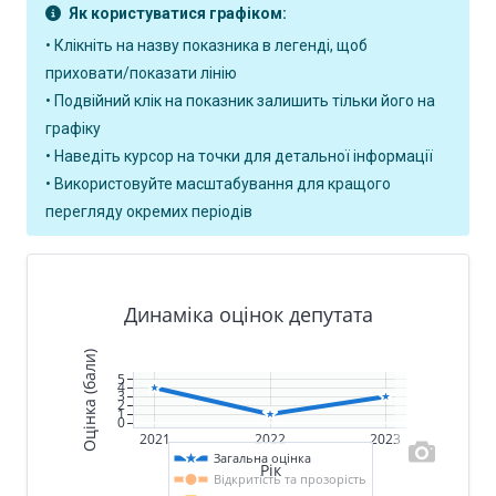
Як користуватися графіком:
• Клікніть на назву показника в легенді, щоб
приховати/показати лінію
• Подвійний клік на показник залишить тільки його на
графіку
• Наведіть курсор на точки для детальної інформації
• Використовуйте масштабування для кращого
перегляду окремих періодів
Динаміка оцінок депутата
Оцінка (бали)
5
4
3
2
1
0
2021
2022
2023
Загальна оцінка
Рік
Відкритість та прозорість