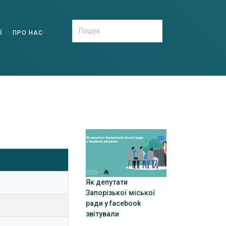
Ї
ПРО НАС
Як депутати
Запорізької міської
ради у facebook
"
звітували