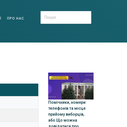
Ї
ПРО НАС
Помічники, номери
телефонів та місце
прийому виборців,
"
або Що можна
довідатися про