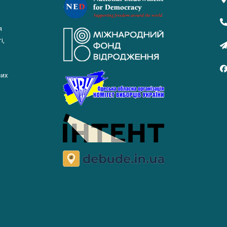
я
і,
вих