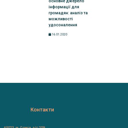
основне джерело
інформації для
громадян: аналіз та
можливості
удосоналення
16.01.2020
Контакти
65023, м. Одеса, а/с 209