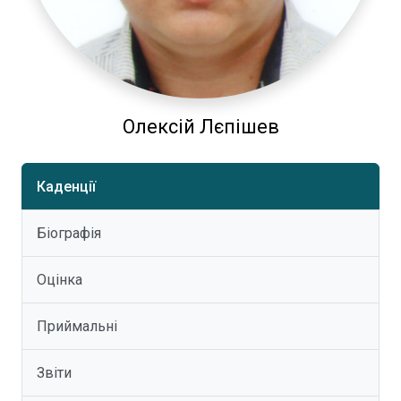
Олексій Лєпішев
Каденції
Біографія
Оцінка
Приймальні
Звіти