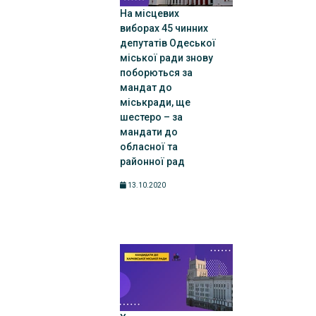
На місцевих
виборах 45 чинних
депутатів Одеської
міської ради знову
поборються за
мандат до
міськради, ще
шестеро – за
мандати до
обласної та
районної рад
13.10.2020