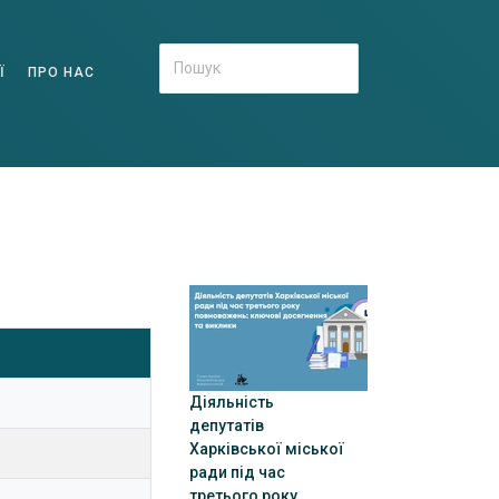
Ї
ПРО НАС
Діяльність
депутатів
Харківської міської
ради під час
третього року