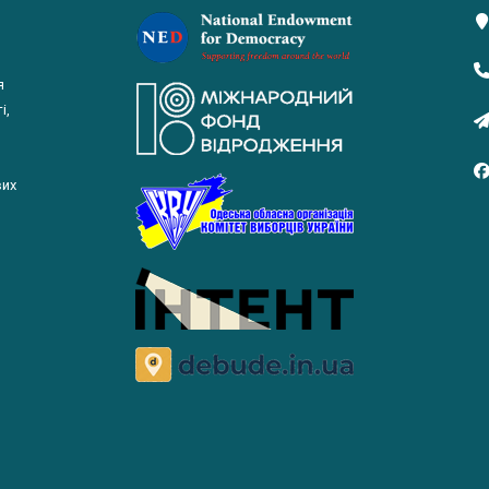
я
і,
вих