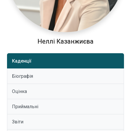
Неллі Казанжиєва
Каденції
Біографія
Оцінка
Приймальні
Звіти