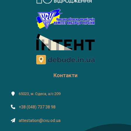
Контакти
65023, м. Одеса, а/с 209
+38 (048) 737 38 98
attestation@cvu.od.ua