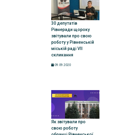
30 депутатів
Рівнеради щороку
звітували про свою
роботу у Рівненській
міській раді VII
скликання
09.09.2020
Як звітували про
свою роботу
обранці Рівненської