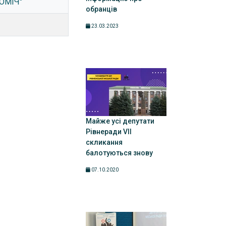
ПОМІЧ"
обранців
23.03.2023
Майже усі депутати
Рівнеради VII
скликання
балотуються знову
07.10.2020