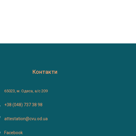
Контакти
65023, м. Одеса, а/с 209
+38 (048) 737 38 98
attestation@cvu.od.ua
Facebook