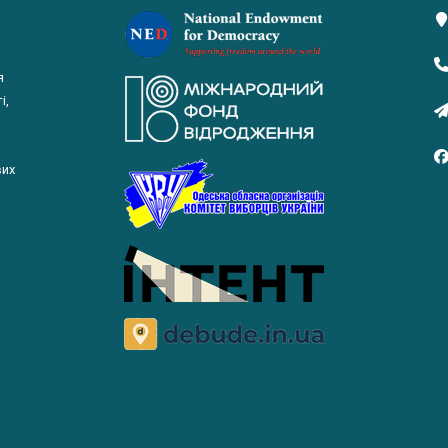
я
і,
вих