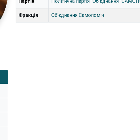
Партія
Політична партія "Об’єднання "САМО
Фракція
Об'єднання Самопоміч