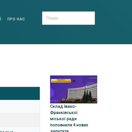
Ї
ПРО НАС
Склад Івано-
Франківської
міської ради
поповнили 4 нових
депутати