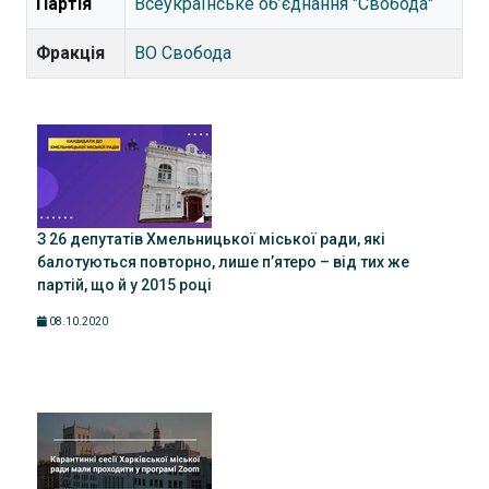
Партія
Всеукраїнське об’єднання "Свобода"
Фракція
ВО Свобода
З 26 депутатів Хмельницької міської ради, які
балотуються повторно, лише п’ятеро – від тих же
партій, що й у 2015 році
08.10.2020