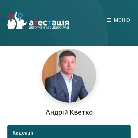
МЕНЮ
Андрій Кветко
Каденції