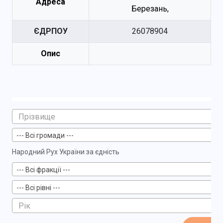
Адреса
Березань,
ЄДРПОУ
26078904
Опис
--- Всі громади ---
Народний Рух України за єдність
--- Всі фракції ---
--- Всі рівні ---