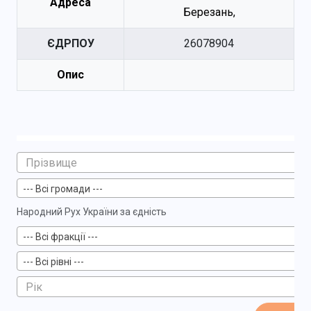
Адреса
Березань,
ЄДРПОУ
26078904
Опис
--- Всі громади ---
Народний Рух України за єдність
--- Всі фракції ---
--- Всі рівні ---