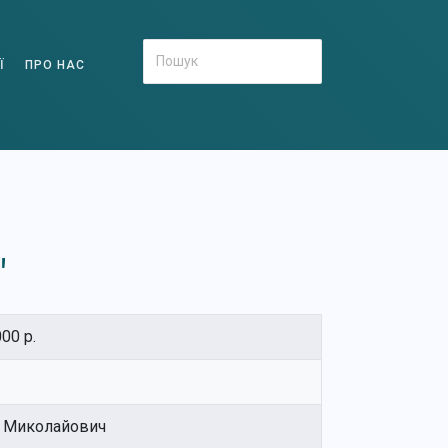
Ї
ПРО НАС
"
00 р.
в Миколайович