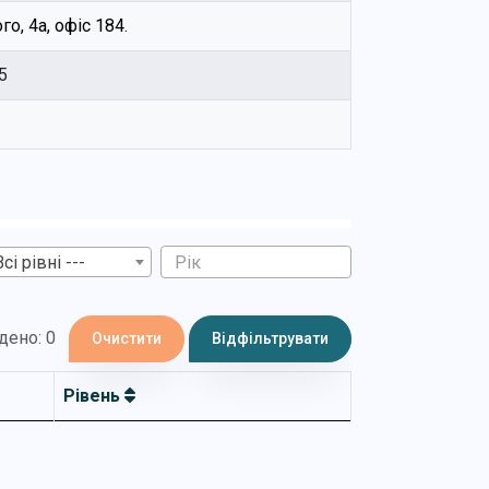
го, 4а, офіс 184.
5
Всі рівні ---
дено: 0
Очистити
Відфільтрувати
Рівень