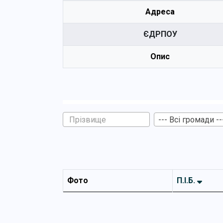
Адреса
ЄДРПОУ
Опис
--- Всі громади --
Фото
П.І.Б.