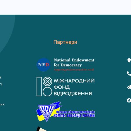
Партнери
я
і,
вих