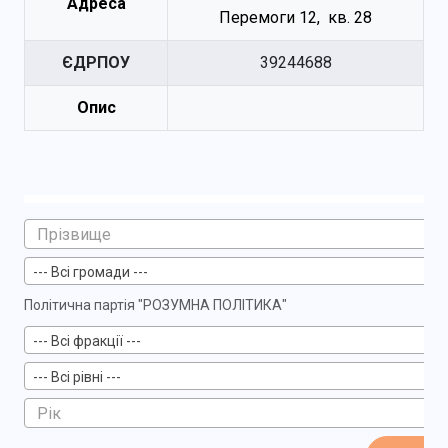
Адреса
Перемоги 12, кв. 28
ЄДРПОУ
39244688
Опис
--- Всі громади ---
Політична партія "РОЗУМНА ПОЛІТИКА"
--- Всі фракції ---
--- Всі рівні ---