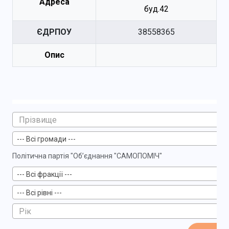
Адреса
буд.42
ЄДРПОУ
38558365
Опис
--- Всі громади ---
Політична партія "Об’єднання "САМОПОМІЧ"
--- Всі фракції ---
--- Всі рівні ---