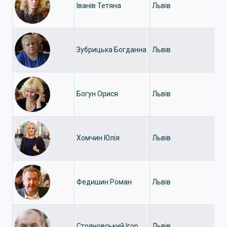
Іванів Тетяна
Львів
Зубрицька Богданна
Львів
Богун Орися
Львів
Хомчин Юлія
Львів
Федишин Роман
Львів
Стояновський Ігор
Львів