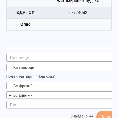
Житомирська, буд. 30
ЄДРПОУ
37724082
Опис
--- Всі громади ---
Політична партія "Наш край"
--- Всі фракції ---
--- Всі рівні ---
Знайдено: 44
Очистит