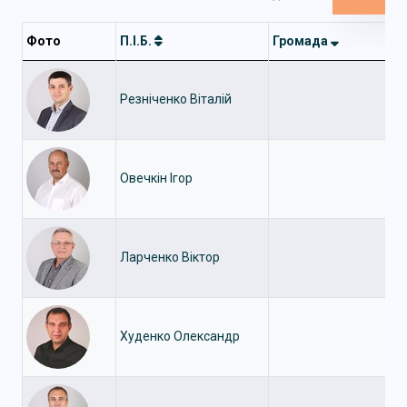
Фото
П.І.Б.
Громада
Резніченко Віталій
Овечкін Ігор
Ларченко Віктор
Худенко Олександр