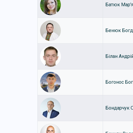
Батюк Мар'
Бенюк Богд
Білан Андрі
Богонос Бо
Бондарчук 