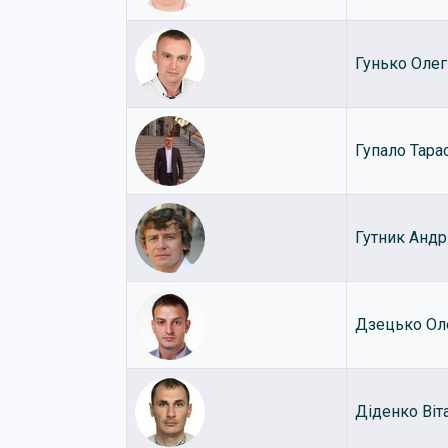
Гунько Олег
Гупало Тара
Гутник Андр
Дзецько Ол
Діденко Віт