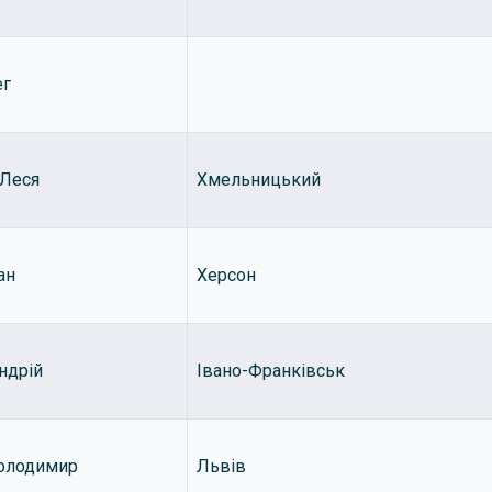
ег
 Леся
Хмельницький
ан
Херсон
ндрій
Івано-Франківськ
олодимир
Львів