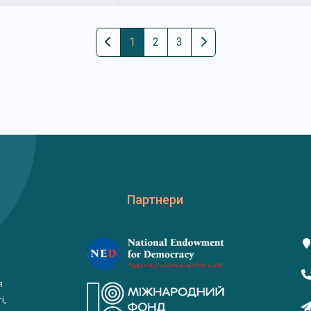
1
2
3
Партнери
я
і,