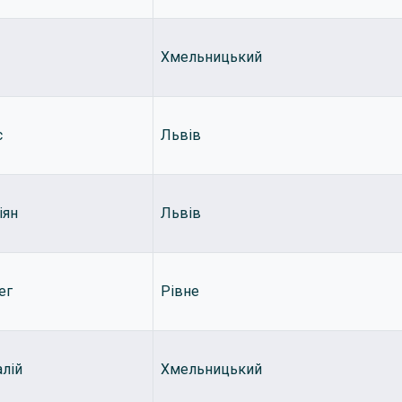
Хмельницький
с
Львів
іян
Львів
ег
Рівне
алій
Хмельницький