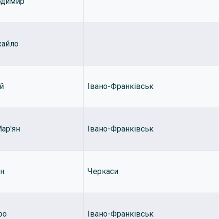
одимир
хайло
ій
Івано-Франківськ
ар'ян
Івано-Франківськ
он
Черкаси
ро
Івано-Франківськ