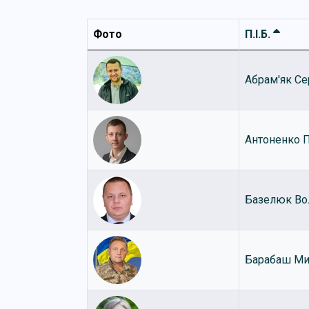
Фото
П.І.Б.
Абрам'як Се
Антоненко 
Базелюк Во
Барабаш Ми