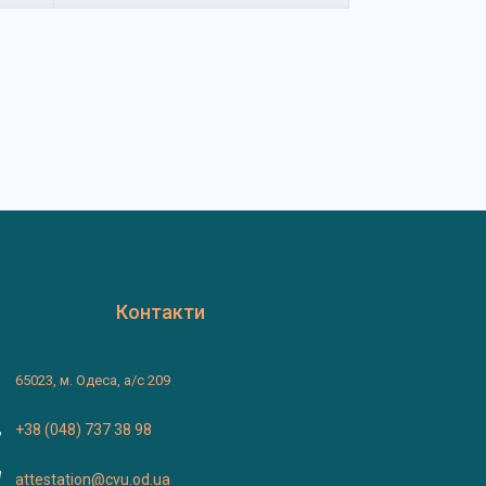
Контакти
65023, м. Одеса, а/с 209
+38 (048) 737 38 98
attestation@cvu.od.ua