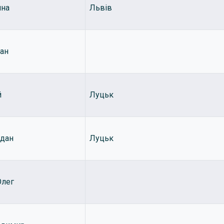
яна
Львів
ан
й
Луцьк
гдан
Луцьк
Олег