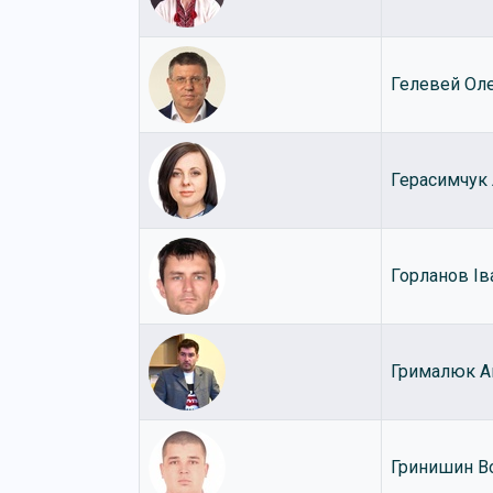
Гелевей Ол
Герасимчук
Горланов Ів
Грималюк А
Гринишин В