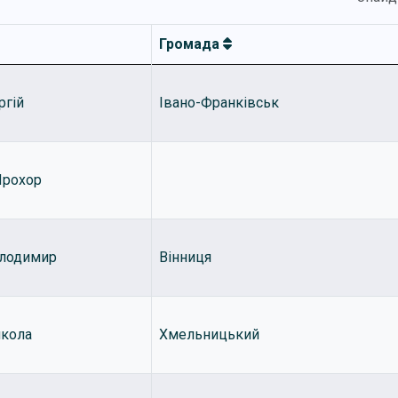
Громада
ргій
Івано-Франківськ
Прохор
лодимир
Вінниця
кола
Хмельницький