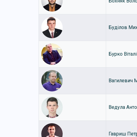
Бохняк Вол
Буділов Ми
Бурко Вітал
Вагилевич М
Ведула Ант
Гавриш Пет