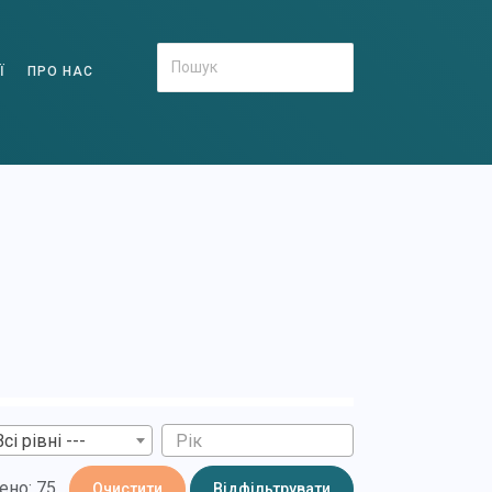
Ї
ПРО НАС
Всі рівні ---
ено: 75
Очистити
Відфільтрувати