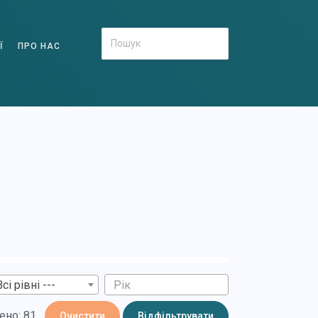
Ї
ПРО НАС
Всі рівні ---
ено: 81
Очистити
Відфільтрувати