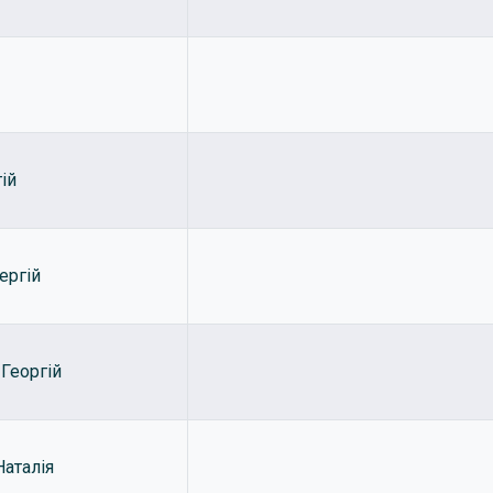
ій
ергій
Георгій
аталія