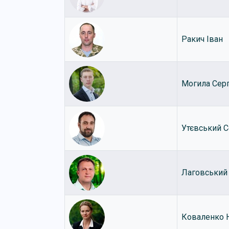
Ракич Іван
Могила Серг
Утєвський С
Лаговський 
Коваленко Н