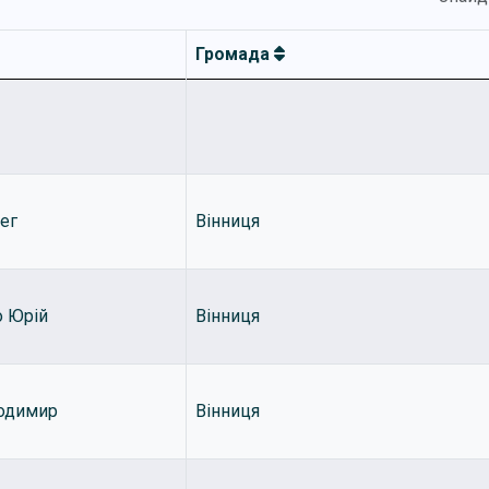
Громада
ег
Вінниця
 Юрій
Вінниця
лодимир
Вінниця