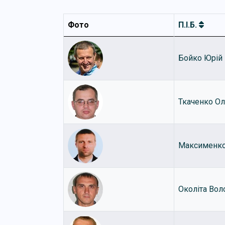
Фото
П.І.Б.
Бойко Юрій
Ткаченко Ол
Максименко
Околіта Во