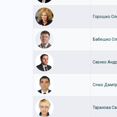
Горошко Ол
Бабешко Ол
Саєнко Андр
Січко Дмит
Таранова Св