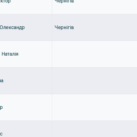
іктор
Чернігів
Олександр
Чернігів
 Наталія
на
ар
ас