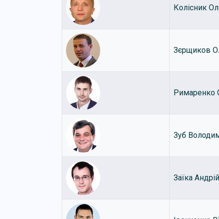
Колісник О
Зєрщиков О
Римаренко 
Зуб Володи
Заїка Андрі