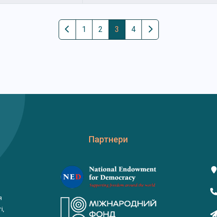
1
2
3
4
Партнери
я
і,