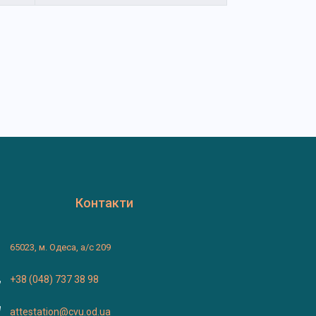
Контакти
65023, м. Одеса, а/с 209
+38 (048) 737 38 98
attestation@cvu.od.ua