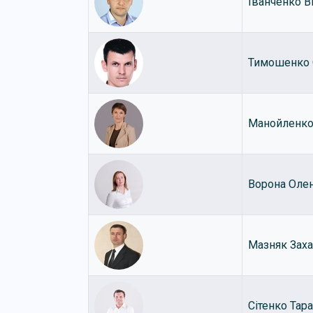
Іванченко В
Тимошенко 
Манойленко
Ворона Оле
Мазняк Зах
Сітенко Тар