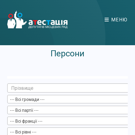
МЕНЮ
Персони
--- Всі громади ---
--- Всі партії ---
--- Всі фракції ---
--- Всі рівні ---