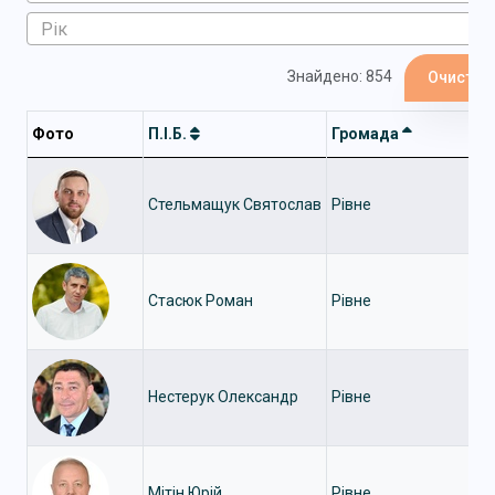
Знайдено: 854
Очистит
Фото
П.І.Б.
Громада
Стельмащук Святослав
Рівне
Стасюк Роман
Рівне
Нестерук Олександр
Рівне
Мітін Юрій
Рівне