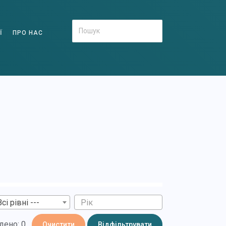
Ї
ПРО НАС
Всі рівні ---
дено: 0
Очистити
Відфільтрувати