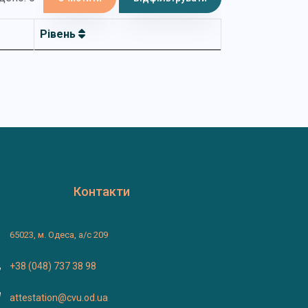
Рівень
Контакти
65023, м. Одеса, а/с 209
+38 (048) 737 38 98
attestation@cvu.od.ua