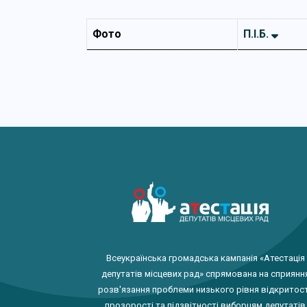
Фото
П.І.Б.
Всеукраїнська громадська кампанія «Атестація
депутатів місцевих рад» спрямована на сприянн
розв'язання проблеми низького рівня відкритост
прозорості та підзвітності виборцям депутатів