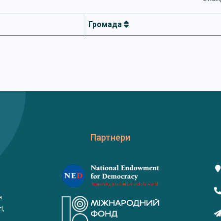
Громада
Партнери
я
і,