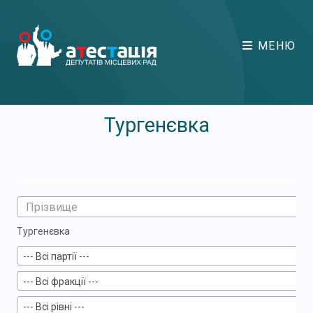
МЕНЮ
Тургенєвка
Тургенєвка
--- Всі партії ---
--- Всі фракції ---
--- Всі рівні ---